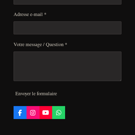
Adresse e-mail *
Votre message / Question *
Envoyer le formulaire
F
I
Y
W
a
n
o
h
c
s
u
a
e
t
T
t