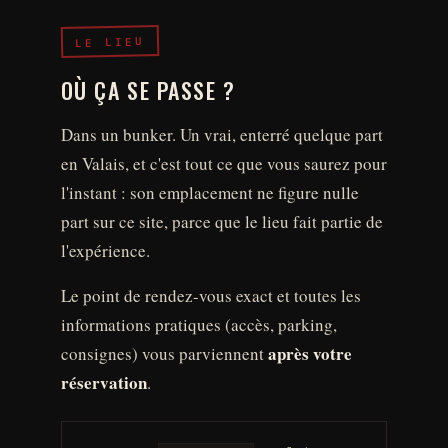
b
a
u
s
o
g
b
A
LE LIEU
o
r
e
p
k
a
p
OÙ ÇA SE PASSE ?
m
Dans un bunker. Un vrai, enterré quelque part
en Valais, et c'est tout ce que vous saurez pour
l'instant : son emplacement ne figure nulle
part sur ce site, parce que le lieu fait partie de
l'expérience.
Le point de rendez-vous exact et toutes les
informations pratiques (accès, parking,
après votre
consignes) vous parviennent
réservation
.