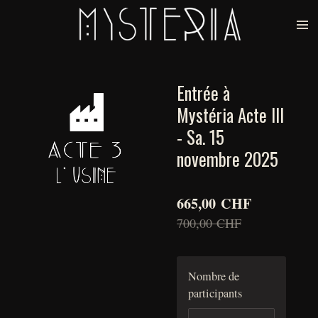
Passer
au
contenu
principal
Entrée à
Mystéria Acte III
- Sa. 15
novembre 2025
665,00 CHF
700,00 CHF
Nombre de
participants